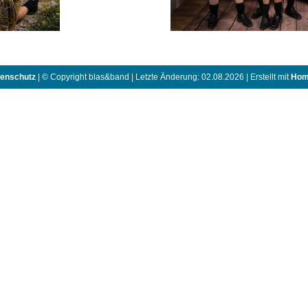
enschutz
| © Copyright blas&band | Letzte Änderung: 02.08.2026 | Erstellt mit
Hom